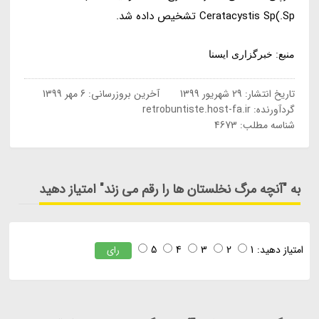
Sp.)Ceratacystis Sp تشخیص داده شد.
منبع: خبرگزاری ایسنا
تاریخ انتشار:
29 شهریور 1399
آخرین بروزرسانی:
6 مهر 1399
گردآورنده:
retrobuntiste.host-fa.ir
شناسه مطلب: 4673
به "آنچه مرگ نخلستان ها را رقم می زند" امتیاز دهید
امتیاز دهید:
1
2
3
4
5
رای