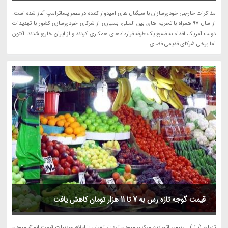
مذاکرات خارجی خودروسازان با سیگنال های امیدوار کننده در عصر پساترامپ آغاز شده است.
از سال 97 همراه با تحریم های بین المللی، بسیاری از شرکای خودروسازی کشور با تهدیدات
دولت آمریکا، اقدام به فسخ یک طرفه قراردادهای همکاری کردند و از ایران خارج شدند. اکنون
اما برخی شرکای قدیمی فضای...
قیمت گوجه تازه رس به 7 تا 11 هزار تومان کاهش یافت
تهران (پانا) - رییس اتحادیه مرکزی میوه و تره بار تهران با اعلام جزییات قیمت انواع میوه و