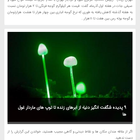
صیفی جات در هفته اول آذرماه، گفت: قیمت هر کیلوگرم گوجه فرنگی تا 2 هزار تومان نسبت
به هفته گذشته کاهش یافته به طوری که نرخ گوجه انباری بین چهار هزار تا هشت هزارتومان
و گوجه بوته رس بین هفت تا 11هزار...
9 پدیده شگفت انگیز دنیا؛ از ابرهای زنده تا توپ های ماردار غول
ها
اگر از علاقه مندان مکان ها و نقاط دیدنی و گاهی عجیب هستید، خواندن این گزارش را از
دست ندهید.